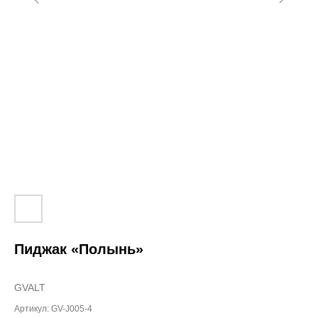
Пиджак «Полынь»
GVALT
Артикул:
GV-J005-4