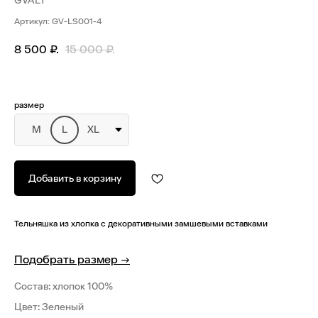
GVALT
Артикул:
GV-LS001-4
8 500
₽.
15 000
₽.
размер
M
L
XL
Добавить в корзину
Тельняшка из хлопка с декоративными замшевыми вставками
Подобрать размер
→
Состав: хлопок 100%
Цвет: Зеленый