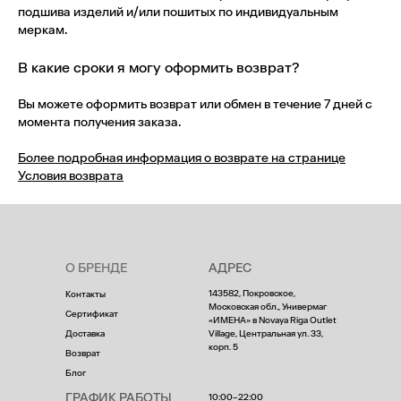
подшива изделий и/или пошитых по индивидуальным
меркам.
В какие сроки я могу оформить возврат?
Вы можете оформить возврат или обмен в течение 7 дней с
момента получения заказа.
Более подробная информация о возврате на странице
Условия возврата
О БРЕНДЕ
АДРЕС
143582, Покровское,
Контакты
Московская обл., Универмаг
Сертификат
«ИМЕНА» в Novaya Riga Outlet
Доставка
Village, Центральная ул. 33,
корп. 5
Возврат
Блог
ГРАФИК РАБОТЫ
10:00–22:00