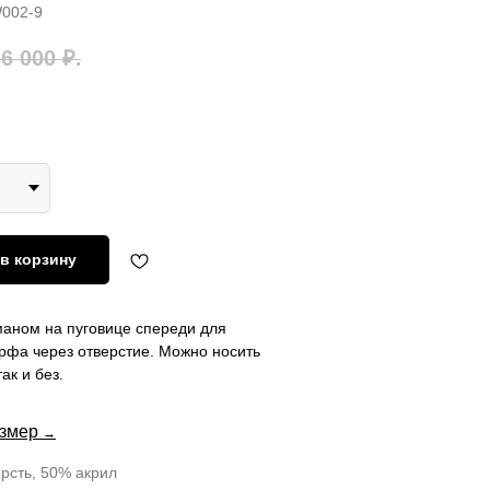
002-9
36 000
₽.
в корзину
аном на пуговице спереди для
рфа через отверстие. Можно носить
ак и без.
азмер
→
рсть, 50% акрил