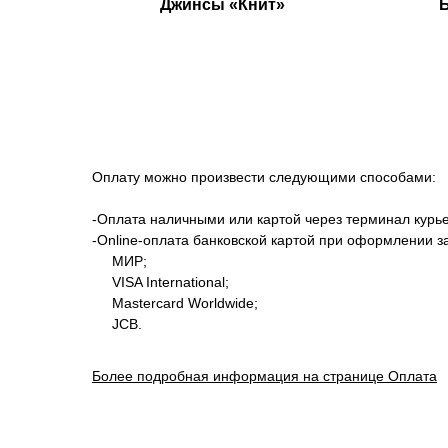
Джинсы «Книт»
Оплату можно произвести следующими способами:
-Оплата наличными или картой через терминал курье
-Оnline-оплата банковской картой при оформлении з
МИР;
VISA International;
Mastercard Worldwide;
JCB.
Более подробная информация на странице Оплата