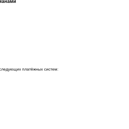
манами
т следующих платёжных систем: