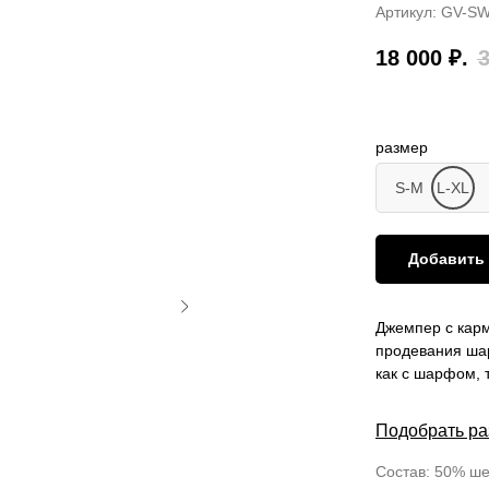
Артикул:
GV-SW
18 000
₽.
размер
S-M
L-XL
Добавить 
Джемпер с карм
продевания ша
как с шарфом, т
Подобрать р
Состав: 50% ше