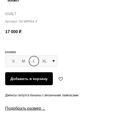
GVALT
Артикул:
GV-WP004-3
17 000
₽.
размер
S
M
L
XL
Добавить в корзину
Джинсы силуэта бананы с вязанными лампасами.
Подобрать размер
→