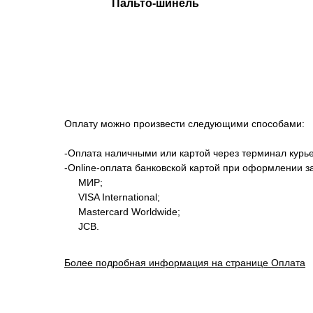
Пальто-шинель
Оплату можно произвести следующими способами:
-Оплата наличными или картой через терминал курье
-Оnline-оплата банковской картой при оформлении з
МИР;
VISA International;
Mastercard Worldwide;
JCB.
Более подробная информация на странице Оплата