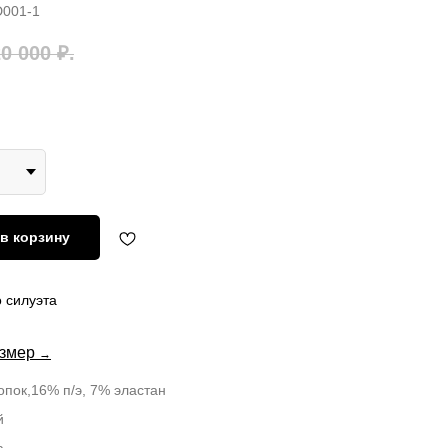
001-1
20 000
₽.
в корзину
 силуэта
азмер
→
опок,16% п/э, 7% эластан
й