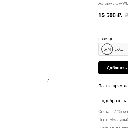
Артикул:
GV-WD
15 500
₽.
размер
S-M
L-XL
Добавить 
Платье прямого
Подобрать р
Состав: 77% хл
Цвет: Молочны