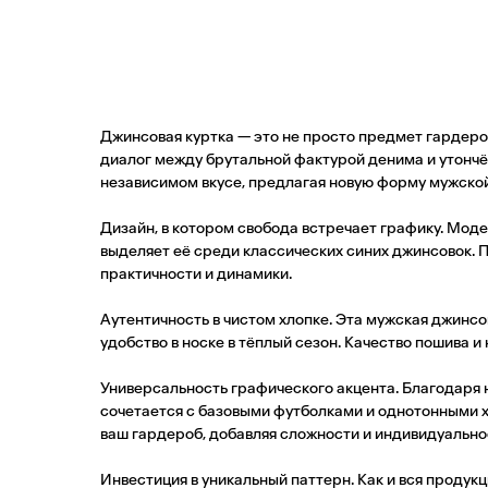
Джинсовая куртка — это не просто предмет гардероб
диалог между брутальной фактурой денима и утончён
независимом вкусе, предлагая новую форму мужской
Дизайн, в котором свобода встречает графику. Мод
выделяет её среди классических синих джинсовок.
практичности и динамики.
Аутентичность в чистом хлопке. Эта мужская джинс
удобство в носке в тёплый сезон. Качество пошива 
Универсальность графического акцента. Благодаря 
сочетается с базовыми футболками и однотонными х
ваш гардероб, добавляя сложности и индивидуальн
Инвестиция в уникальный паттерн. Как и вся проду