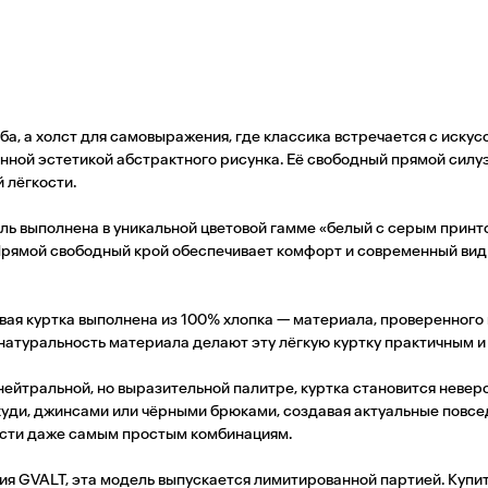
а, а холст для самовыражения, где классика встречается с искус
ной эстетикой абстрактного рисунка. Её свободный прямой силуэ
 лёгкости.
ель выполнена в уникальной цветовой гамме «белый с серым при
 Прямой свободный крой обеспечивает комфорт и современный вид
овая куртка выполнена из 100% хлопка — материала, проверенного
и натуральность материала делают эту лёгкую куртку практичным 
нейтральной, но выразительной палитре, куртка становится неве
уди, джинсами или чёрными брюками, создавая актуальные повсед
ости даже самым простым комбинациям.
кция GVALT, эта модель выпускается лимитированной партией. Куп