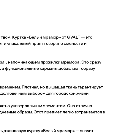
ством. Куртка «Белый мрамор» от GVALT — это
т и уникальный принт говорят о смелости и
нтом», напоминающем прожилки мрамора. Это сразу
, а функциональные карманы добавляют образу
 временем. Плотная, но дышащая ткань гарантирует
и долговечным выбором для городской жизни.
роятно универсальным элементом. Она отлично
невные образы. Этот предмет легко встраивается в
ить джинсовую куртку «Белый мрамор» — значит