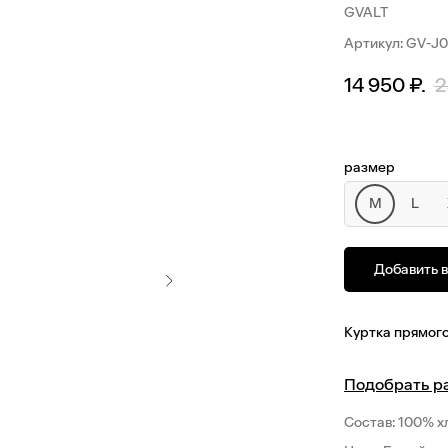
GVALT
Артикул:
GV-J0
14 950
₽.
2
размер
M
L
Добавить в
Куртка прямого
Подобрать р
Состав: 100% х