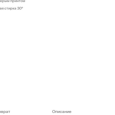
 серым принтом
ая стирка 30°
зврат
Описание