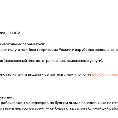
вки -
1 000₽
м нескольких параметров:
я и получателя (вся территория России и зарубежья разделена н
в (наложенный платеж, страхование, таможенные услуги).
офиса или пункта выдачи – свяжитесь с нами по почте
info@gvaltma
чих дня.
 рабочие часы менеджеров, по будним дням с понедельника по пят
нь или в нерабочее время — он будет отправлен в ближайший рабо