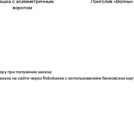
ашка с асимметричным
Лонгслив «Волны»
воротом
еру при получении заказа;
заказа на сайте через Robokassa с использованием банковских ка