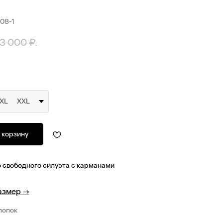
08-1
3 000
₽.
XL
XXL
 корзину
 свободного силуэта с карманами
азмер
→
лопок