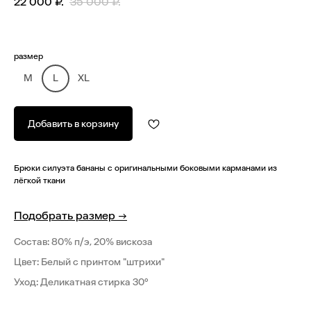
22 000
₽.
35 000
₽.
размер
M
L
XL
Добавить в корзину
Брюки силуэта бананы с оригинальными боковыми карманами из
лёгкой ткани
Подобрать размер
→
Состав: 80% п/э, 20% вискоза
Цвет: Белый с принтом "штрихи"
Уход: Деликатная стирка 30°