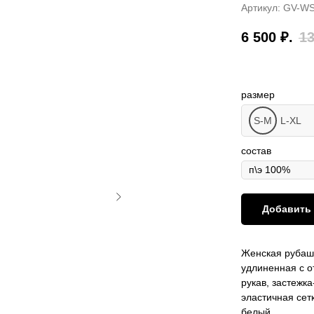
Артикул:
GV-WS
6 500
₽.
13
размер
S-M
L-XL
состав
Добавить 
Женская рубашк
удлиненная с 
рукав, застежк
эластичная сет
белый.