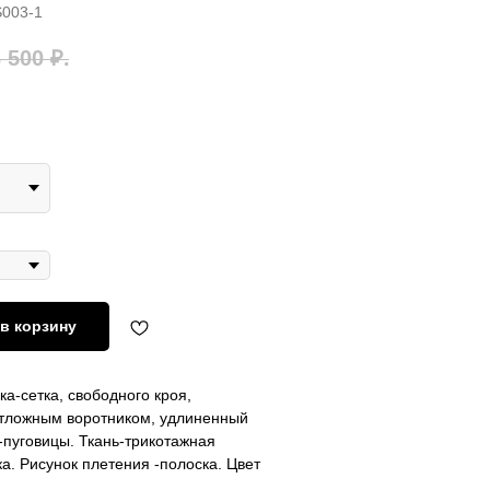
003-1
 500
₽.
в корзину
а-сетка, свободного кроя,
отложным воротником, удлиненный
а-пуговицы. Ткань-трикотажная
ка. Рисунок плетения -полоска. Цвет