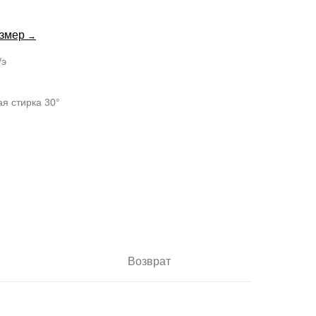
азмер
→
/э
ая стирка 30°
Возврат