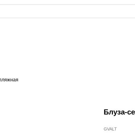
 пляжная
Блуза-с
GVALT